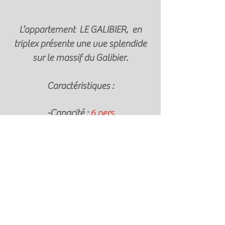
L’appartement LE GALIBIER, en
triplex présente une vue splendide
sur le massif du Galibier.
Caractéristiques :
-Capacité :
6 pers
-Superficie : 70m²
-Nombre de chambre : 3
-Nombre de SDB : 2
-Parking : oui