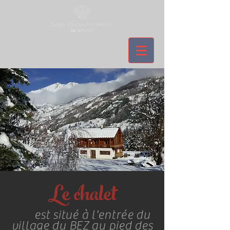
Le chalet
est situé à l'
entrée
du
village du BEZ au pied des